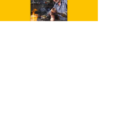
Trophée du bâtiment,
espoir de l'année
Trophée des services / de la
production,
espoir de l'année