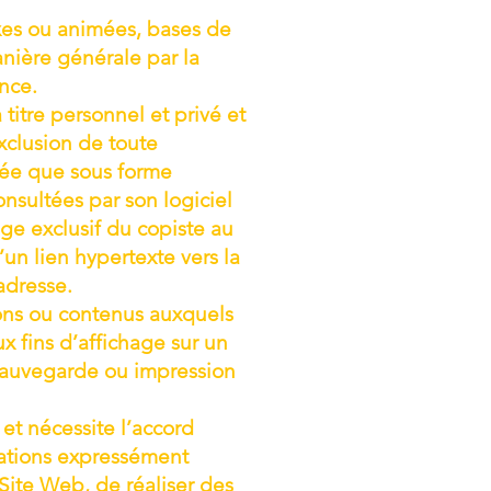
xes ou animées, bases de
anière générale par la
ance.
titre personnel et privé et
exclusion de toute
édée que sous forme
onsultées par son logiciel
age exclusif du copiste au
’un lien hypertexte vers la
adresse.
ions ou contenus auxquels
x fins d’affichage sur un
 sauvegarde ou impression
et nécessite l’accord
isations expressément
ite Web, de réaliser des