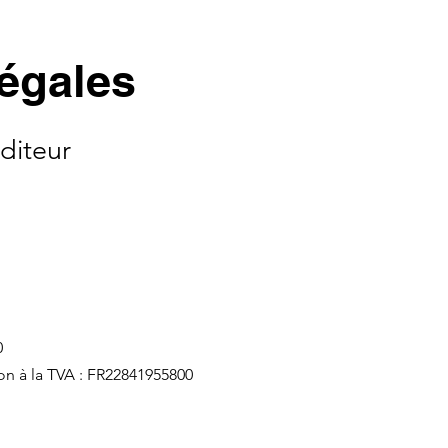
égales
éditeur
0
on à la TVA : FR22841955800