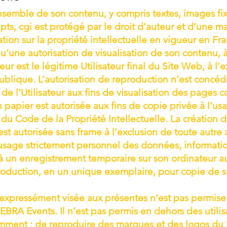
nsemble de son contenu, y compris textes, images fi
ts, cgi est protégé par le droit d’auteur et d’une m
ation sur la propriété intellectuelle en vigueur en Fr
une autorisation de visualisation de son contenu, à 
eur est le légitime Utilisateur final du Site Web, à l’
 publique. L’autorisation de reproduction n’est conc
de l’Utilisateur aux fins de visualisation des pages c
 papier est autorisée aux fins de copie privée à l’us
° du Code de la Propriété Intellectuelle. La création d
st autorisée sans frame à l’exclusion de toute autre 
 usage strictement personnel des données, informat
é à un enregistrement temporaire sur son ordinateur au
production, en un unique exemplaire, pour copie de
n expressément visée aux présentes n’est pas permise 
'EBRA Events. Il n’est pas permis en dehors des util
mment : de reproduire des marques et des logos du S